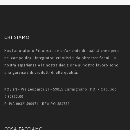
CHI SIAMO
Kos Laboratorio Erboristico è un'azienda di qualità che opera
nel campo degli integratori erboristici da oltre trent'anni. La
nostra esperienza e la nostra dedizione al nostro lavoro sono
una garanzia di prodotti di alta qualità.
KOS srl - Via Leopardi 17 - 59015 Carmignano (PO) - Cap. soc.
€ 92962,00
P. IVA 00321490971 - REA PO 384732
COSA FACCIAMO