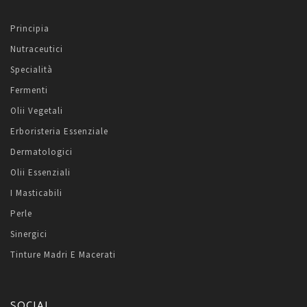
Principia
Nutraceutici
Specialità
Fermenti
Olii Vegetali
Erboristeria Essenziale
Dermatologici
Olii Essenziali
I Masticabili
Perle
Sinergici
Tinture Madri E Macerati
SOCIAL