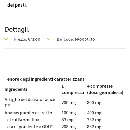
dei pasti.
Dettagli.
Prezzo:
€
12.00
Bar Code: 990063430
Tenore degli ingredienti caratterizzanti
1
4 compresse
Ingredienti
compressa
(dose giornaliera)
Artiglio del diavolo radice
200 mg
800 mg
E.S.
Ananas gambo estratto
100 mg
400 mg
di cui Bromelina
83 mg
332 mg
corrispondente a GDU*
208 mg
832 mg