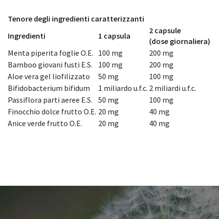
Tenore degli ingredienti caratterizzanti
2 capsule
Ingredienti
1 capsula
(dose giornaliera)
Menta piperita foglie O.E.
100 mg
200 mg
Bamboo giovani fusti E.S.
100 mg
200 mg
Aloe vera gel liofilizzato
50 mg
100 mg
Bifidobacterium bifidum
1 miliardo u.f.c.
2 miliardi u.f.c.
Passiflora parti aeree E.S.
50 mg
100 mg
Finocchio dolce frutto O.E.
20 mg
40 mg
Anice verde frutto O.E.
20 mg
40 mg