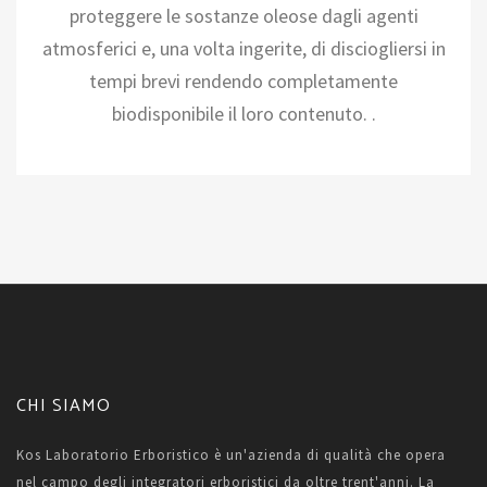
proteggere le sostanze oleose dagli agenti
atmosferici e, una volta ingerite, di disciogliersi in
tempi brevi rendendo completamente
biodisponibile il loro contenuto. .
CHI SIAMO
Kos Laboratorio Erboristico è un'azienda di qualità che opera
nel campo degli integratori erboristici da oltre trent'anni. La