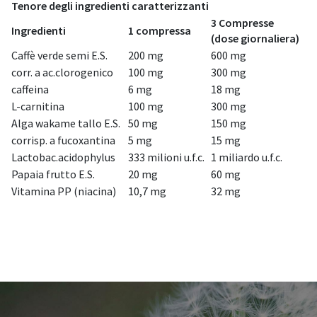
Tenore degli ingredienti caratterizzanti
3 Compresse
Ingredienti
1 compressa
(dose giornaliera)
Caffè verde semi E.S.
200 mg
600 mg
corr. a ac.clorogenico
100 mg
300 mg
caffeina
6 mg
18 mg
L-carnitina
100 mg
300 mg
Alga wakame tallo E.S.
50 mg
150 mg
corrisp. a fucoxantina
5 mg
15 mg
Lactobac.acidophylus
333 milioni u.f.c.
1 miliardo u.f.c.
Papaia frutto E.S.
20 mg
60 mg
Vitamina PP (niacina)
10,7 mg
32 mg