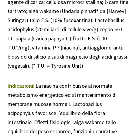
agente di carica: cellulosa microcristallina; L-carnitina
tartrato; alga wakame (Undaria pinnatifida [Harvey]
Suringar) tallo E.S. (10% fucoxantina); Lactobacillus
acidophylus (20 miliardi di cellule vive/g) ceppo SGL
11; papaia (Carica papaya L.) frutto E.S. (100
T.U.*/mg); vitamina PP (niacina); antiagglomeranti:
biossido di silicio e sali di magnesio degli acidi grassi
(vegetali). (* T.U. = Tyrosine Unit)
Indicazioni:
La niacina contribuisce al normale
metabolismo energetico ed al mantenimento di
membrane mucose normali. Lactobacillus
acipophylus favorisce l’equilibrio della flora
intestinale. Effetti fisiologici: alga wakame tallo -
equilibrio del peso corporeo, funzioni depurative