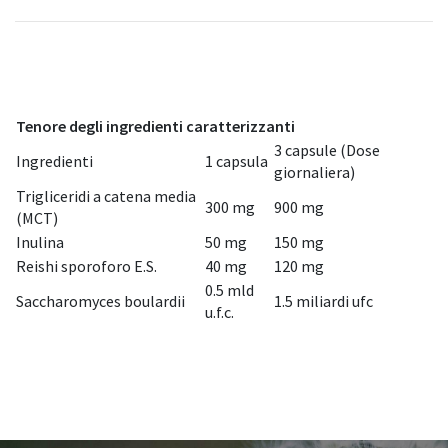
Tenore degli ingredienti caratterizzanti
3 capsule (Dose
Ingredienti
1 capsula
giornaliera)
Trigliceridi a catena media
300 mg
900 mg
(MCT)
Inulina
50 mg
150 mg
Reishi sporoforo E.S.
40 mg
120 mg
0.5 mld
Saccharomyces boulardii
1.5 miliardi ufc
u.f.c.