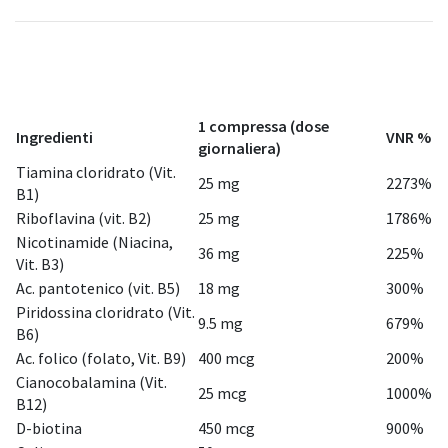
1 compressa (dose
Ingredienti
VNR %
giornaliera)
Tiamina cloridrato (Vit.
25 mg
2273%
B1)
Riboflavina (vit. B2)
25 mg
1786%
Nicotinamide (Niacina,
36 mg
225%
Vit. B3)
Ac. pantotenico (vit. B5)
18 mg
300%
Piridossina cloridrato (Vit.
9.5 mg
679%
B6)
Ac. folico (folato, Vit. B9)
400 mcg
200%
Cianocobalamina (Vit.
25 mcg
1000%
B12)
D-biotina
450 mcg
900%