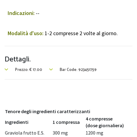
Indicazioni:
--
Modalità d'uso:
1-2 compresse 2 volte al giorno.
Dettagli.
Prezzo:
€
17.00
Bar Code: 923451759
Tenore degli ingredienti caratterizzanti
4 compresse
Ingredienti
1 compressa
(dose giornaliera)
Graviola frutto E.S.
300 mg
1200 mg