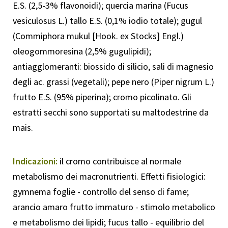
E.S. (2,5-3% flavonoidi); quercia marina (Fucus
vesiculosus L.) tallo E.S. (0,1% iodio totale); gugul
(Commiphora mukul [Hook. ex Stocks] Engl.)
oleogommoresina (2,5% gugulipidi);
antiagglomeranti: biossido di silicio, sali di magnesio
degli ac. grassi (vegetali); pepe nero (Piper nigrum L.)
frutto E.S. (95% piperina); cromo picolinato. Gli
estratti secchi sono supportati su maltodestrine da
mais.
Indicazioni:
il cromo contribuisce al normale
metabolismo dei macronutrienti. Effetti fisiologici:
gymnema foglie - controllo del senso di fame;
arancio amaro frutto immaturo - stimolo metabolico
e metabolismo dei lipidi; fucus tallo - equilibrio del