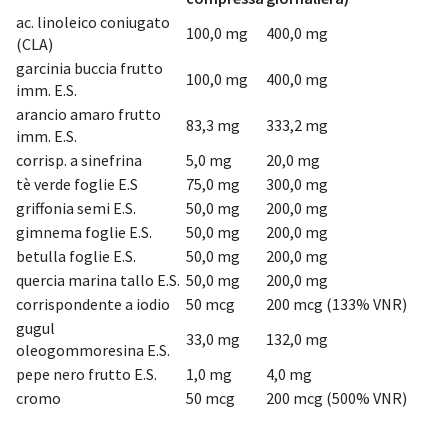
ac. linoleico coniugato
100,0 mg
400,0 mg
(CLA)
garcinia buccia frutto
100,0 mg
400,0 mg
imm. E.S.
arancio amaro frutto
83,3 mg
333,2 mg
imm. E.S.
corrisp. a sinefrina
5,0 mg
20,0 mg
tè verde foglie E.S
75,0 mg
300,0 mg
griffonia semi E.S.
50,0 mg
200,0 mg
gimnema foglie E.S.
50,0 mg
200,0 mg
betulla foglie E.S.
50,0 mg
200,0 mg
quercia marina tallo E.S.
50,0 mg
200,0 mg
corrispondente a iodio
50 mcg
200 mcg (133% VNR)
gugul
33,0 mg
132,0 mg
oleogommoresina E.S.
pepe nero frutto E.S.
1,0 mg
4,0 mg
cromo
50 mcg
200 mcg (500% VNR)