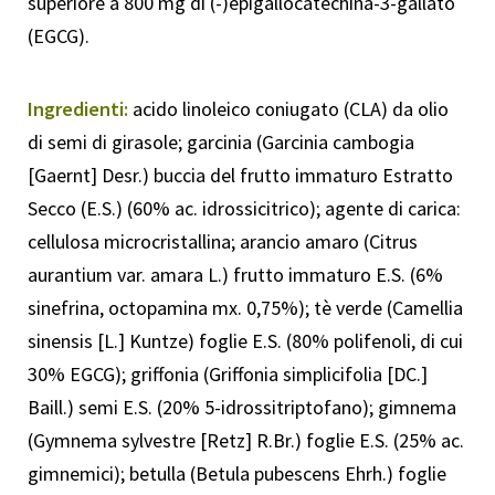
superiore a 800 mg di (-)epigallocatechina-3-gallato
(EGCG).
Ingredienti:
acido linoleico coniugato (CLA) da olio
di semi di girasole; garcinia (Garcinia cambogia
[Gaernt] Desr.) buccia del frutto immaturo Estratto
Secco (E.S.) (60% ac. idrossicitrico); agente di carica:
cellulosa microcristallina; arancio amaro (Citrus
aurantium var. amara L.) frutto immaturo E.S. (6%
sinefrina, octopamina mx. 0,75%); tè verde (Camellia
sinensis [L.] Kuntze) foglie E.S. (80% polifenoli, di cui
30% EGCG); griffonia (Griffonia simplicifolia [DC.]
Baill.) semi E.S. (20% 5-idrossitriptofano); gimnema
(Gymnema sylvestre [Retz] R.Br.) foglie E.S. (25% ac.
gimnemici); betulla (Betula pubescens Ehrh.) foglie