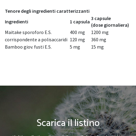
Tenore degli ingredienti caratterizzanti
3 capsule
Ingredienti
1 capsula
(dose giornaliera)
Maitake sporoforo E.S.
400 mg
1200 mg
corrispondente a polisaccaridi
120 mg
360 mg
Bamboo giov. fusti E.S.
5 mg
15 mg
Scarica il listino