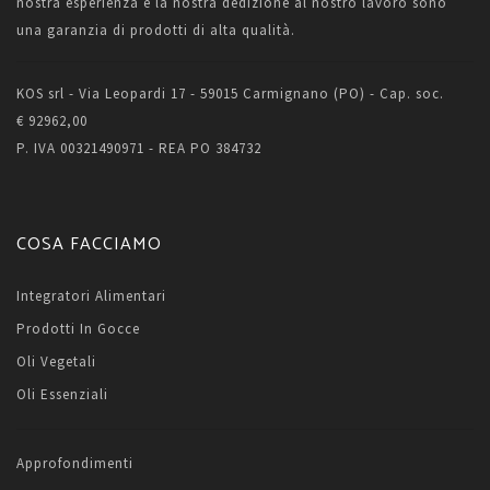
nostra esperienza e la nostra dedizione al nostro lavoro sono
una garanzia di prodotti di alta qualità.
KOS srl - Via Leopardi 17 - 59015 Carmignano (PO) - Cap. soc.
€ 92962,00
P. IVA 00321490971 - REA PO 384732
COSA FACCIAMO
Integratori Alimentari
Prodotti In Gocce
Oli Vegetali
Oli Essenziali
Approfondimenti