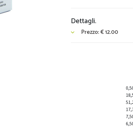
Dettagli.
Prezzo:
€
12.00
0,
18
51
17
7,
6,