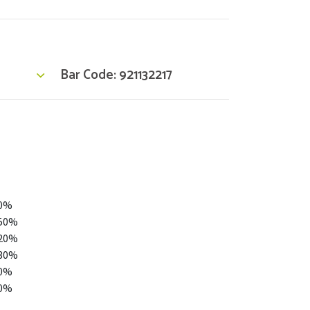
Bar Code: 921132217
50%
,50%
,20%
,30%
50%
50%