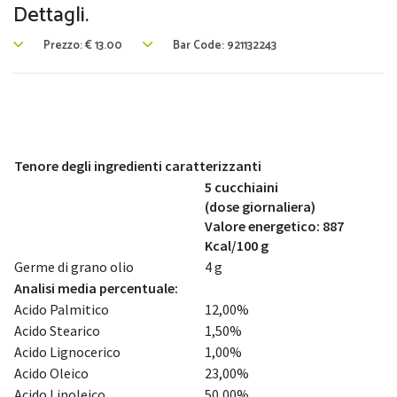
Dettagli.
Prezzo:
€
13.00
Bar Code: 921132243
Tenore degli ingredienti caratterizzanti
5 cucchiaini
(dose giornaliera)
Valore energetico: 887
Kcal/100 g
Germe di grano olio
4 g
Analisi media percentuale:
Acido Palmitico
12,00%
Acido Stearico
1,50%
Acido Lignocerico
1,00%
Acido Oleico
23,00%
Acido Linoleico
50,00%