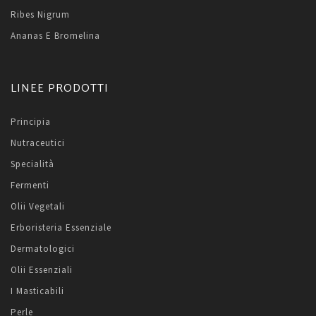
Ribes Nigrum
Ananas E Bromelina
LINEE PRODOTTI
Principia
Nutraceutici
Specialità
Fermenti
Olii Vegetali
Erboristeria Essenziale
Dermatologici
Olii Essenziali
I Masticabili
Perle