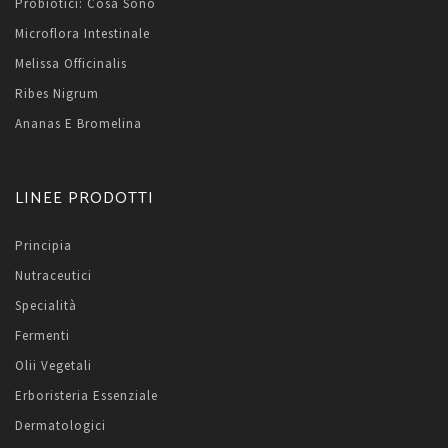
Probiotici: Cosa Sono
Microflora Intestinale
Melissa Officinalis
Ribes Nigrum
Ananas E Bromelina
LINEE PRODOTTI
Principia
Nutraceutici
Specialità
Fermenti
Olii Vegetali
Erboristeria Essenziale
Dermatologici