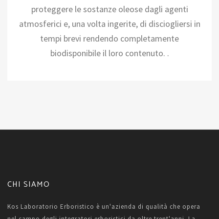
proteggere le sostanze oleose dagli agenti
atmosferici e, una volta ingerite, di disciogliersi in
tempi brevi rendendo completamente
biodisponibile il loro contenuto. .
CHI SIAMO
Kos Laboratorio Erboristico è un'azienda di qualità che opera
nel campo degli integratori erboristici da oltre trent'anni. La