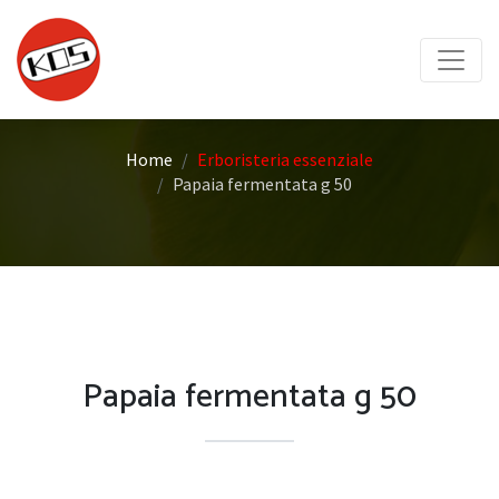
Home
Erboristeria essenziale
Papaia fermentata g 50
Papaia fermentata g 50