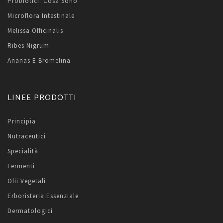
Probiotici: Cosa Sono
Microflora Intestinale
Melissa Officinalis
Ribes Nigrum
Ananas E Bromelina
LINEE PRODOTTI
Principia
Nutraceutici
Specialità
Fermenti
Olii Vegetali
Erboristeria Essenziale
Dermatologici