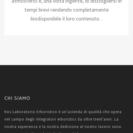
atmosferici e, una volta ingerite, di disciogliersi in
tempi brevi rendendo completamente
biodisponibile il loro contenuto. .
CHI SIAMO
Kos Laboratorio Erboristico è un'azienda di qualità che opera
nel campo degli integratori erboristici da oltre trent'anni. La
nostra esperienza e la nostra dedizione al nostro lavoro sono