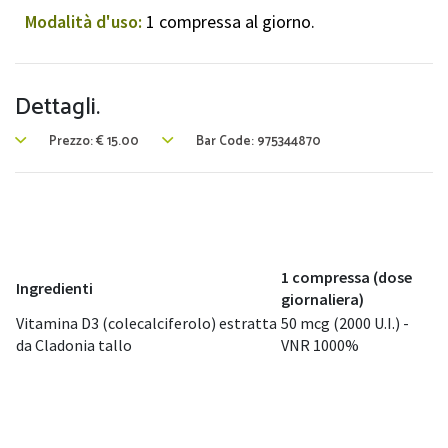
Modalità d'uso:
1 compressa al giorno.
Dettagli.
Prezzo:
€
15.00
Bar Code: 975344870
1 compressa (dose
Ingredienti
giornaliera)
Vitamina D3 (colecalciferolo) estratta
50 mcg (2000 U.I.) -
da Cladonia tallo
VNR 1000%