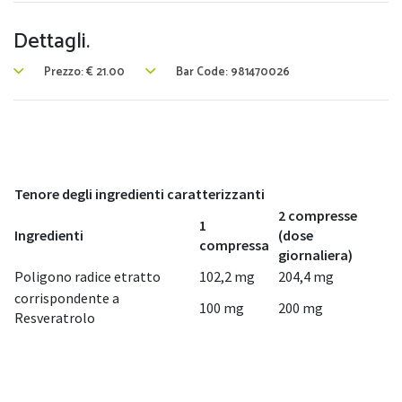
Dettagli.
Prezzo:
€
21.00
Bar Code: 981470026
Tenore degli ingredienti caratterizzanti
2 compresse
1
Ingredienti
(dose
compressa
giornaliera)
Poligono radice etratto
102,2 mg
204,4 mg
corrispondente a
100 mg
200 mg
Resveratrolo