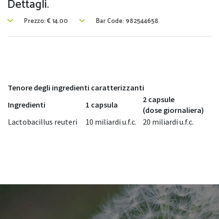
Dettagli.
Prezzo:
€
14.00
Bar Code: 982544658
Tenore degli ingredienti caratterizzanti
2 capsule
Ingredienti
1 capsula
(dose giornaliera)
Lactobacillus reuteri
10 miliardi u.f.c.
20 miliardi u.f.c.