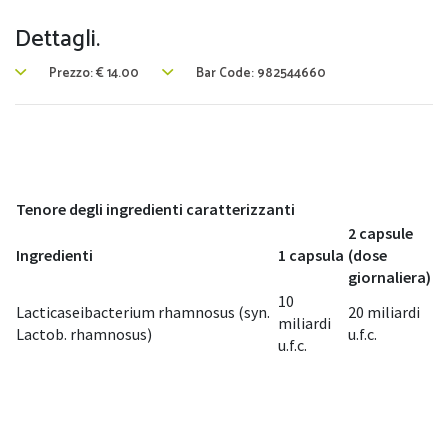
Dettagli.
Prezzo:
€
14.00
Bar Code: 982544660
Tenore degli ingredienti caratterizzanti
2 capsule
Ingredienti
1 capsula
(dose
giornaliera)
10
Lacticaseibacterium rhamnosus (syn.
20 miliardi
miliardi
Lactob. rhamnosus)
u.f.c.
u.f.c.