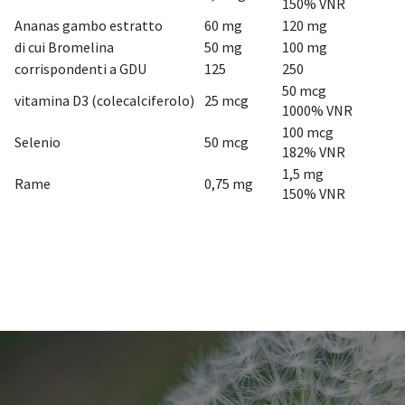
150% VNR
Ananas gambo estratto
60 mg
120 mg
di cui Bromelina
50 mg
100 mg
corrispondenti a GDU
125
250
50 mcg
vitamina D3 (colecalciferolo)
25 mcg
1000% VNR
100 mcg
Selenio
50 mcg
182% VNR
1,5 mg
Rame
0,75 mg
150% VNR