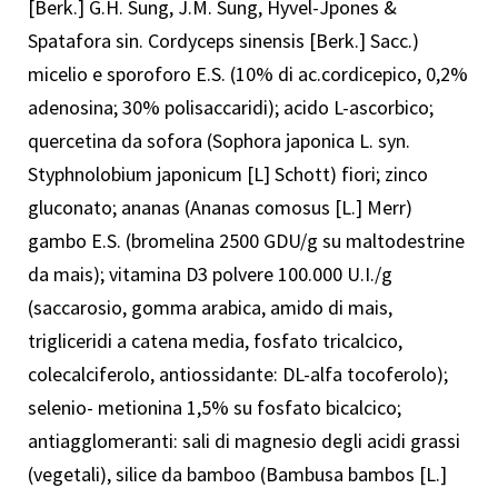
[Berk.] G.H. Sung, J.M. Sung, Hyvel-Jpones &
Spatafora sin. Cordyceps sinensis [Berk.] Sacc.)
micelio e sporoforo E.S. (10% di ac.cordicepico, 0,2%
adenosina; 30% polisaccaridi); acido L-ascorbico;
quercetina da sofora (Sophora japonica L. syn.
Styphnolobium japonicum [L] Schott) fiori; zinco
gluconato; ananas (Ananas comosus [L.] Merr)
gambo E.S. (bromelina 2500 GDU/g su maltodestrine
da mais); vitamina D3 polvere 100.000 U.I./g
(saccarosio, gomma arabica, amido di mais,
trigliceridi a catena media, fosfato tricalcico,
colecalciferolo, antiossidante: DL-alfa tocoferolo);
selenio- metionina 1,5% su fosfato bicalcico;
antiagglomeranti: sali di magnesio degli acidi grassi
(vegetali), silice da bamboo (Bambusa bambos [L.]