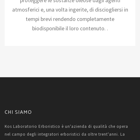
proteggere le sostanze oleose dagli agenti
atmosferici e, una volta ingerite, di disciogliersi in
tempi brevi rendendo completamente
biodisponibile il loro contenuto. .
CHI SIAMO
Kos Laboratorio Erboristico è un'azienda di qualità che opera
nel campo degli integratori erboristici da oltre trent'anni. La