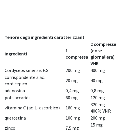
Tenore degli ingredienti caratterizzanti
2 compresse
1
(dose
Ingredienti
compressa
giornaliera)
VNR
Cordyceps sinensis E.S.
200 mg
400 mg
corrispondente a ac.
20 mg
40 mg
cordicepico
adenosina
0,4 mg
0,8 mg
polisaccaridi
60 mg
120 mg
320 mg
vitamina C (ac. L- ascorbico)
160 mg
400% VNR
quercetina
100 mg
200 mg
15 mg
zinco
7,5 mg