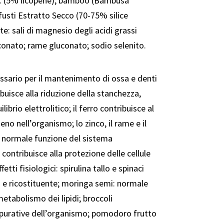
.S. (5% licopene); bamboo (Bambusa
fusti Estratto Secco (70-75% silice
e: sali di magnesio degli acidi grassi
conato; rame gluconato; sodio selenito.
essario per il mantenimento di ossa e denti
buisce alla riduzione della stanchezza,
librio elettrolitico; il ferro contribuisce al
no nell’organismo; lo zinco, il rame e il
a normale funzione del sistema
ontribuisce alla protezione delle cellule
etti fisiologici: spirulina tallo e spinaci
o e ricostituente; moringa semi: normale
etabolismo dei lipidi; broccoli
epurative dell’organismo; pomodoro frutto