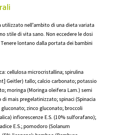
ali
 utilizzato nell’ambito di una dieta variata
o stile di vita sano. Non eccedere le dosi
 Tenere lontano dalla portata dei bambini
a: cellulosa microcristallina; spirulina
t] Geitler) tallo; calcio carbonato; potassio
to; moringa (Moringa oleifera Lam.) semi
 di mais pregelatinizzato; spinaci (Spinacia
o gluconato; zinco gluconato; broccoli
talica) infiorescenze E.S. (10% sulforafano);
 radice E.S.; pomodoro (Solanum