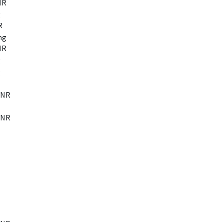
NR
g
R
mg
NR
g
g
VNR
VNR