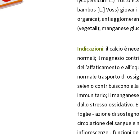
lycopersicum L.) frutto E
bambos [L.] Voss) giovani 
organica); antiagglomerant
(vegetali); manganese glu
Indicazioni:
il calcio è nec
normali; il magnesio contri
dell’affaticamento e all’equi
normale trasporto di ossige
selenio contribuiscono all
immunitario; il manganese c
dallo stresso ossidativo. Eff
foglie - azione di sostegn
circolazione del sangue e m
infiorescenze - funzioni d