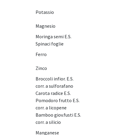
Potassio
Magnesio
Moringa semi E.S.
Spinaci foglie
Ferro
Zinco
Broccoli infior. E.S.
corr. a sulforafano
Carota radice E.S.
Pomodoro frutto E.S.
corr. a licopene
Bamboo giov.fusti E.S.
corr. a silicio
Manganese