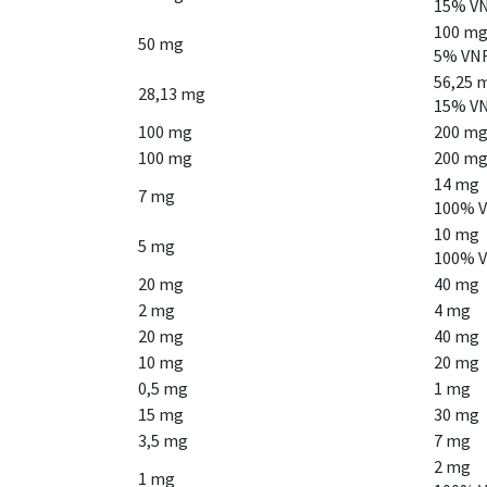
15% V
100 m
50 mg
5% VN
56,25 
28,13 mg
15% V
100 mg
200 m
100 mg
200 m
14 mg
7 mg
100% 
10 mg
5 mg
100% 
20 mg
40 mg
2 mg
4 mg
20 mg
40 mg
10 mg
20 mg
0,5 mg
1 mg
15 mg
30 mg
3,5 mg
7 mg
2 mg
1 mg