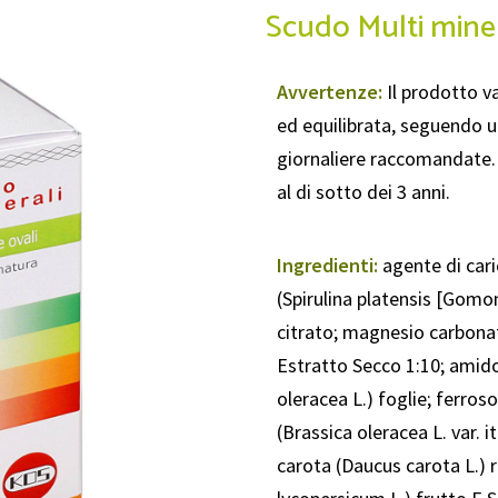
Scudo Multi miner
Avvertenze:
Il prodotto va
ed equilibrata, seguendo un
giornaliere raccomandate.
al di sotto dei 3 anni.
Ingredienti:
agente di caric
(Spirulina platensis [Gomon
citrato; magnesio carbona
Estratto Secco 1:10; amido
oleracea L.) foglie; ferros
(Brassica oleracea L. var. i
carota (Daucus carota L.)