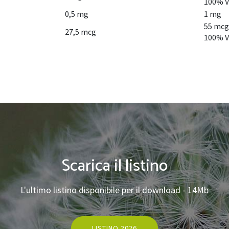
100% 
0,5 mg
1 mg
55 mcg
27,5 mcg
100% 
Scarica il listino
L'ultimo listino disponibile per il download - 14Mb
LISTINO 2026