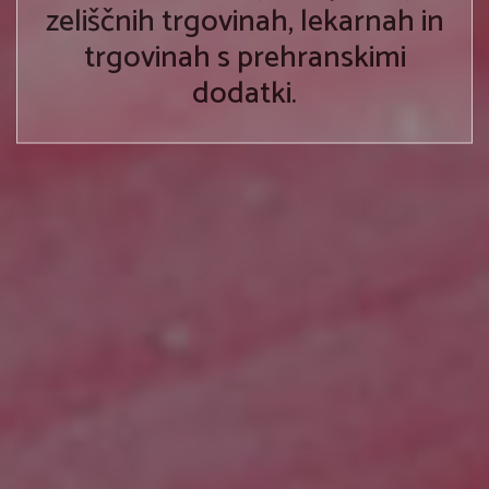
zeliščnih trgovinah, lekarnah in
trgovinah s prehranskimi
dodatki.