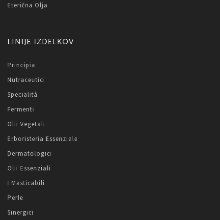
Eterična Olja
LINIJE IZDELKOV
Principia
Nutraceutici
Specialità
Fermenti
Olii Vegetali
Erboristeria Essenziale
Dermatologici
Olii Essenziali
I Masticabili
Perle
Sinergici