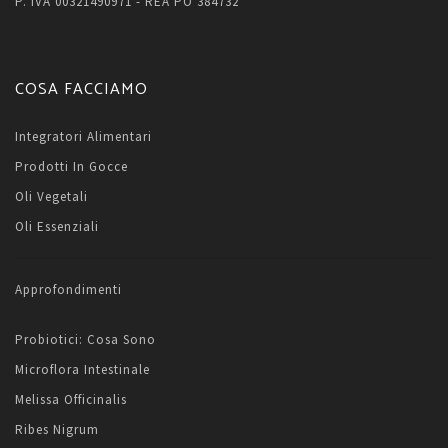
P. IVA 00321490971 - REA PO 384732
COSA FACCIAMO
Integratori Alimentari
Prodotti In Gocce
Oli Vegetali
Oli Essenziali
Approfondimenti
Probiotici: Cosa Sono
Microflora Intestinale
Melissa Officinalis
Ribes Nigrum