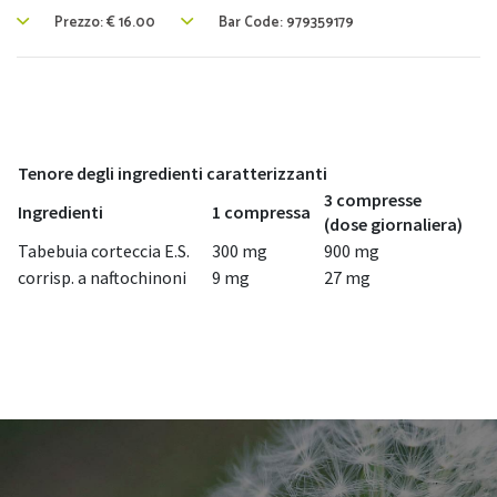
Prezzo:
€
16.00
Bar Code: 979359179
Tenore degli ingredienti caratterizzanti
3 compresse
Ingredienti
1 compressa
(dose giornaliera)
Tabebuia corteccia E.S.
300 mg
900 mg
corrisp. a naftochinoni
9 mg
27 mg