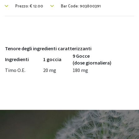
Prezzo:
€
12.00
Bar Code: 903800391
Tenore degli ingredienti caratterizzanti
9 Gocce
Ingredienti
1 goccia
(dose giornaliera)
Timo O.E.
20 mg
180 mg