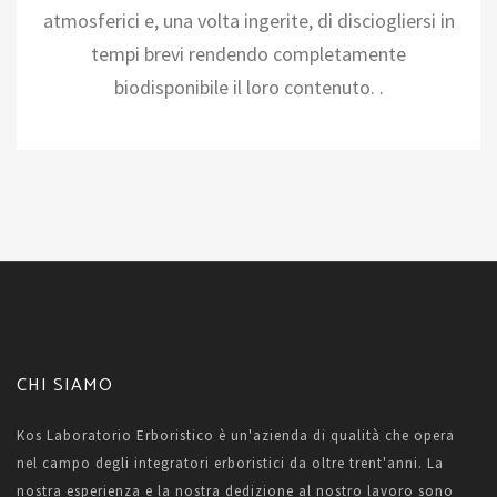
atmosferici e, una volta ingerite, di disciogliersi in
tempi brevi rendendo completamente
biodisponibile il loro contenuto. .
CHI SIAMO
Kos Laboratorio Erboristico è un'azienda di qualità che opera
nel campo degli integratori erboristici da oltre trent'anni. La
nostra esperienza e la nostra dedizione al nostro lavoro sono