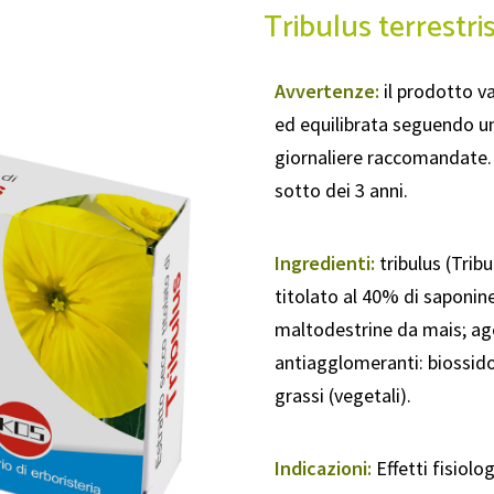
Tribulus terrestr
Avvertenze:
il prodotto va
ed equilibrata seguendo un
giornaliere raccomandate. 
sotto dei 3 anni.
Ingredienti:
tribulus (Trib
titolato al 40% di saponin
maltodestrine da mais; agen
antiagglomeranti: biossido d
grassi (vegetali).
Indicazioni:
Effetti fisiolog