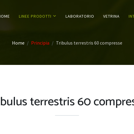
HOME
LINEE PRODOTTI
LABORATORIO
VETRINA
IN
Home
Principia
Tribulus terrestris 60 compresse
ibulus terrestris 60 compre