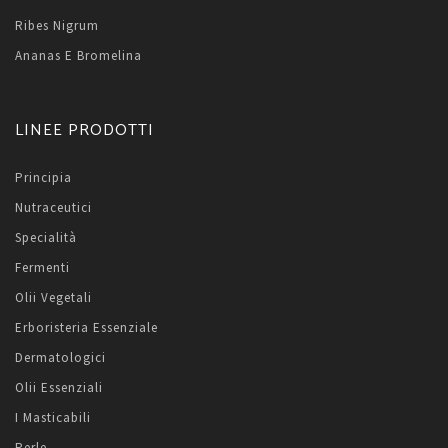
Ribes Nigrum
Ananas E Bromelina
LINEE PRODOTTI
Principia
Nutraceutici
Specialità
Fermenti
Olii Vegetali
Erboristeria Essenziale
Dermatologici
Olii Essenziali
I Masticabili
Perle