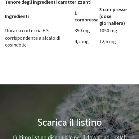
Tenore degli ingredienti caratterizzanti
3 compresse
1
Ingredienti
(dose
compressa
giornaliera)
Uncaria corteccia E.S.
350 mg
1050 mg
corrispondente a alcaloidi
4,2 mg
12,6 mg
ossindolici
Scarica il listino
L'ultimo listino disponibile per il download - 14Mb