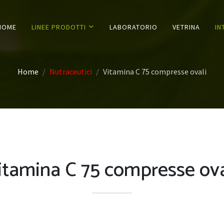
HOME
LINEE PRODOTTI
LABORATORIO
VETRINA
IN
Home
Nutraceutici
Vitamina C 75 compresse ovali
itamina C 75 compresse ova