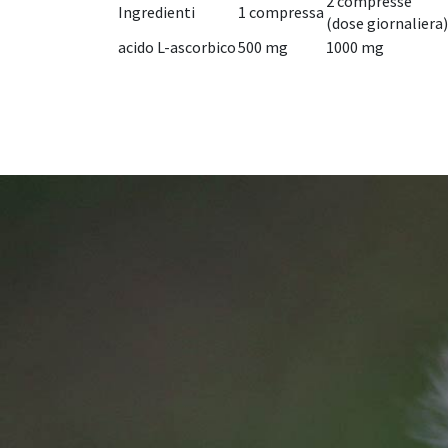
2 compresse
Ingredienti
1 compressa
(dose giornaliera)
acido L-ascorbico
500 mg
1000 mg