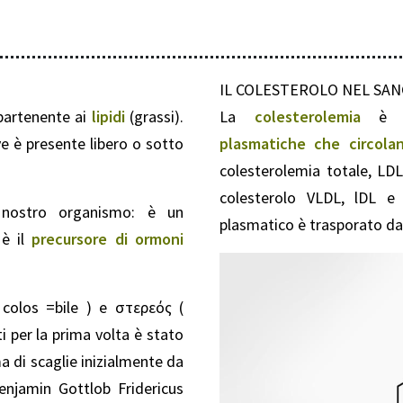
IL COLESTEROLO NEL SA
artenente ai
lipidi
(grassi).
La
colesterolemia
è 
 è presente libero o sotto
plasmatiche che circola
colesterolemia totale, LD
colesterolo VLDL, lDL e
nostro organismo: è un
plasmatico è trasporato da
è il
precursore di ormoni
 colos =bile ) e στερεός (
ti per la prima volta è stato
ma di scaglie inizialmente da
enjamin Gottlob Fridericus