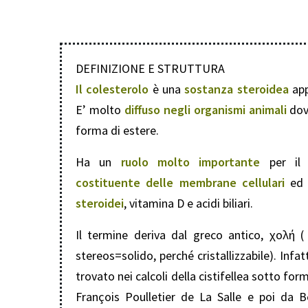
DEFINIZIONE E STRUTTURA
Il colesterolo
è una
sostanza steroidea
app
E’ molto
diffuso negli organismi animali
dove
forma di estere.
Ha un
ruolo molto importante
per il 
costituente delle membrane cellulari
ed 
steroidei
, vitamina D e acidi biliari.
Il termine deriva dal greco antico, χολή (
stereos=solido, perché cristallizzabile). Infat
trovato nei calcoli della cistifellea sotto for
François Poulletier de La Salle e poi da B