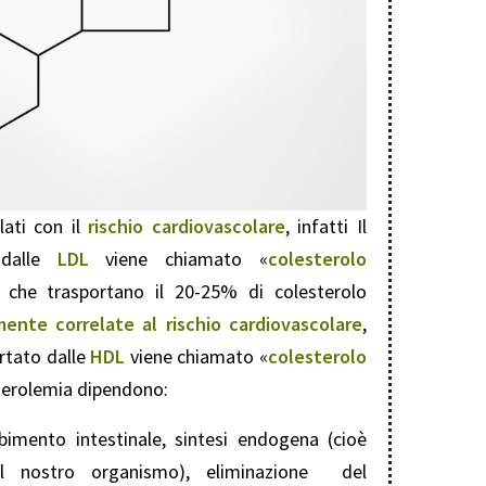
ati con il
rischio cardiovascolare
, infatti Il
 dalle
LDL
viene chiamato «
colesterolo
, che trasportano il 20-25% di colesterolo
ente correlate al rischio cardiovascolare
,
ortato dalle
HDL
viene chiamato «
colesterolo
esterolemia dipendono:
orbimento intestinale, sintesi endogena (cioè
al nostro organismo), eliminazione del