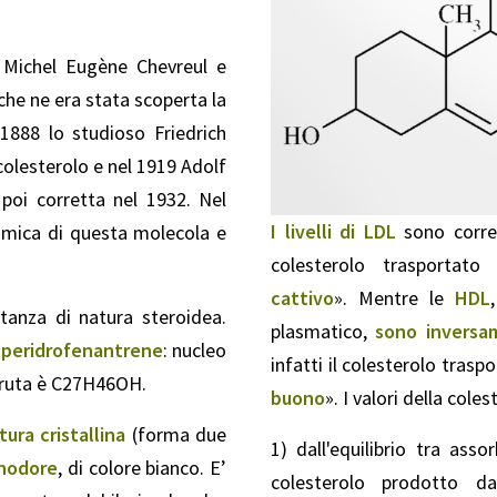
 Michel Eugène Chevreul e
he ne era stata scoperta la
 1888 lo studioso Friedrich
colesterolo e nel 1919 Adolf
poi corretta nel 1932. Nel
I livelli di LDL
sono correl
imica di questa molecola e
colesterolo trasportato
cattivo
». Mentre le
HDL
tanza di natura steroidea.
plasmatico,
sono inversam
operidrofenantrene
: nucleo
infatti il colesterolo trasp
 bruta è C27H46OH.
buono
». I valori della col
tura cristallina
(forma due
1) dall'equilibrio tra ass
inodore
, di colore bianco. E’
colesterolo prodotto d