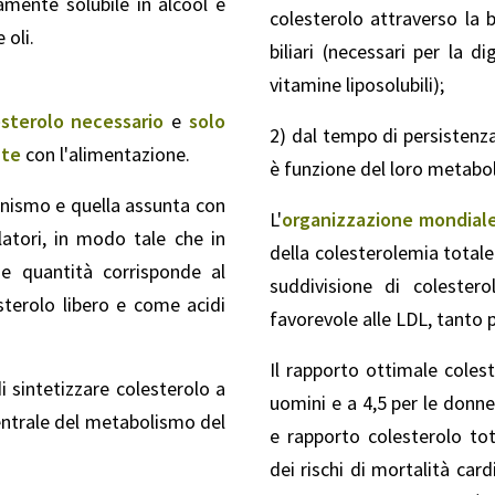
mente solubile in alcool e
colesterolo attraverso la b
 oli.
biliari (necessari per la d
vitamine liposolubili);
sterolo necessario
e
solo
2) dal tempo di persistenza
nte
con l'alimentazione.
è funzione del loro metabo
anismo e quella assunta con
L'
organizzazione mondiale
atori, in modo tale che in
della colesterolemia totale
ue quantità corrisponde al
suddivisione di coleste
sterolo libero e come acidi
favorevole alle LDL, tanto pi
Il rapporto ottimale coles
i sintetizzare colesterolo a
uomini e a 4,5 per le donne
centrale del metabolismo del
e rapporto colesterolo to
dei rischi di mortalità car