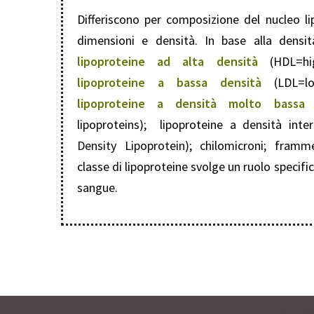
Differiscono per composizione del nucleo lip
dimensioni e densità. In base alla densit
lipoproteine ad alta densità
(HDL=high
lipoproteine a bassa densità
(LDL=low
lipoproteine a densità molto bassa
(
lipoproteins); lipoproteine a densità int
Density Lipoprotein); chilomicroni; framm
classe di lipoproteine svolge un ruolo specifico
sangue.