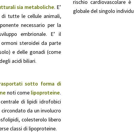
rischio cardiovascolare è
utturali sia metaboliche
. E’
globale del singolo individu
 tutte le cellule animali,
mponente necessario per la
sviluppo embrionale. E’ il
 ormoni steroidei da parte
isolo) e delle gonadi (come
gli acidi biliari.
rasportati sotto forma di
ine
noti come
lipoproteine
.
ntrale di lipidi idrofobici
o, circondato da un involucro
folipidi, colesterolo libero
rse classi di lipoproteine.