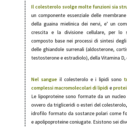
Il colesterolo svolge molte funzioni sia str
un componente essenziale delle membrane di
della guaina mielinica dei nervi, e’ un co
crescita e la divisione cellulare, per lo 
composto base nei processi di sintesi degli
delle ghiandole surrenali (aldosterone, cort
testosterone e estradiolo), della Vitamina D, de
Nel sangue
il colesterolo e i lipidi sono
t
complessi macromolecolari di lipidi
e
prote
Le lipoproteine sono formate da un nucleo ce
ovvero da trigliceridi o esteri del colesterol
idrofilo formato da sostanze polari come fos
e apolipoproteine coniugate. Esistono sei dive